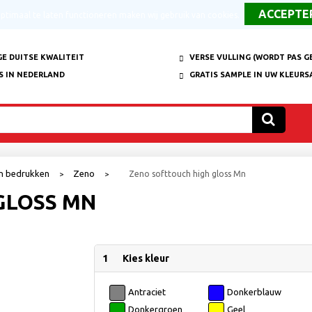
timaal te laten functioneren maken wij gebruik van cookies.
E DUITSE KWALITEIT
VERSE VULLING (WORDT PAS G
S IN NEDERLAND
GRATIS SAMPLE IN UW KLEURS
en bedrukken
Zeno
Zeno softtouch high gloss Mn
>
>
GLOSS MN
1
Kies kleur
Antraciet
Donkerblauw
Donkergroen
Geel