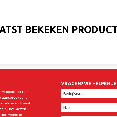
ATST BEKEKEN PRODUC
VRAGEN? WE HELPEN J
uw specialist op het
ge aanspreekpunt
 gehele assortiment
n bij het kiezen
cten wenst te