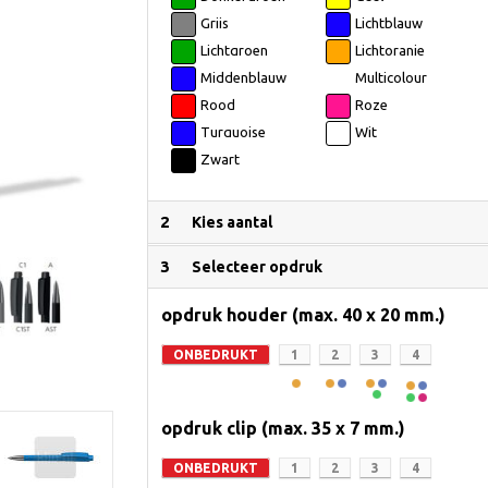
Grijs
Lichtblauw
Lichtgroen
Lichtoranje
Middenblauw
Multicolour
Rood
Roze
Turquoise
Wit
Zwart
2
Kies aantal
3
Selecteer opdruk
opdruk houder (max. 40 x 20 mm.)
ONBEDRUKT
1
2
3
4
opdruk clip (max. 35 x 7 mm.)
ONBEDRUKT
1
2
3
4