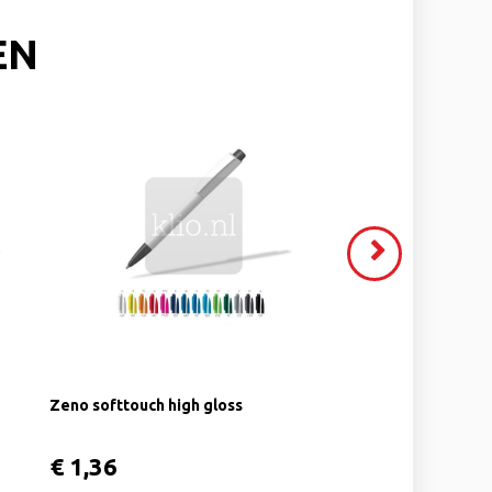
EN
VOLGENDE
>
Zeno softtouch high gloss
€ 1,36