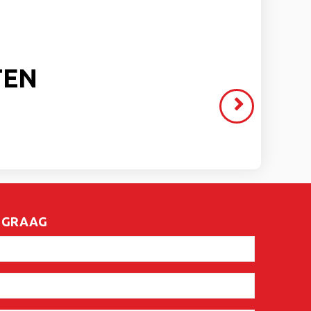
TEN
Volgende
>
E GRAAG