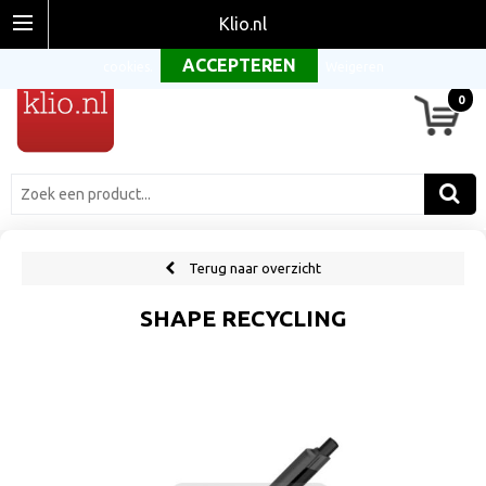
Om onze website optimaal te laten functioneren maken wij gebruik van
Klio.nl
cookies.
Weigeren
0
Terug naar overzicht
SHAPE RECYCLING