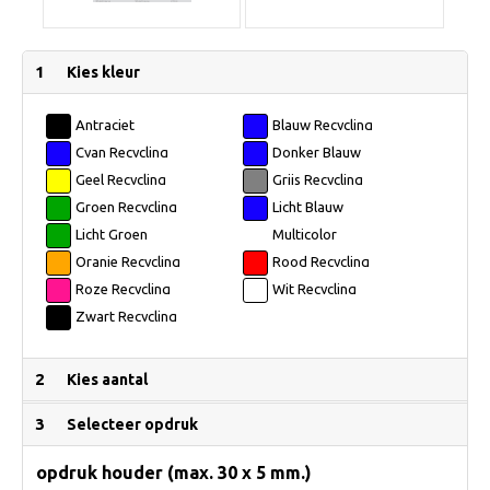
1
Kies kleur
Antraciet
Blauw Recycling
Recycling
Cyan Recycling
Donker Blauw
Recycling
Geel Recycling
Grijs Recycling
Groen Recycling
Licht Blauw
Recycling
Licht Groen
Multicolor
Recycling
Oranje Recycling
Rood Recycling
Roze Recycling
Wit Recycling
Zwart Recycling
2
Kies aantal
3
Selecteer opdruk
opdruk houder (max. 30 x 5 mm.)