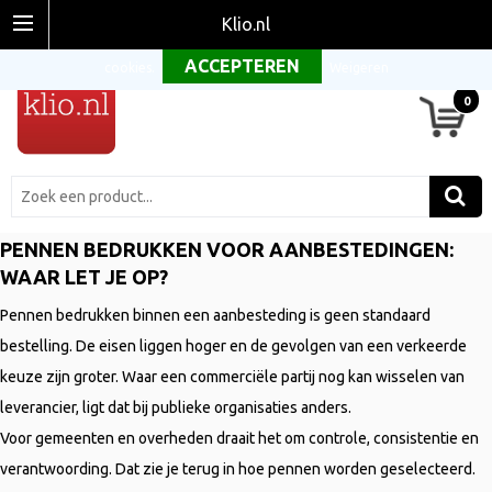
Om onze website optimaal te laten functioneren maken wij gebruik van
Klio.nl
cookies.
Weigeren
0
PENNEN BEDRUKKEN VOOR AANBESTEDINGEN:
WAAR LET JE OP?
Pennen bedrukken binnen een aanbesteding is geen standaard
bestelling. De eisen liggen hoger en de gevolgen van een verkeerde
keuze zijn groter. Waar een commerciële partij nog kan wisselen van
leverancier, ligt dat bij publieke organisaties anders.
Voor gemeenten en overheden draait het om controle, consistentie en
verantwoording. Dat zie je terug in hoe pennen worden geselecteerd.