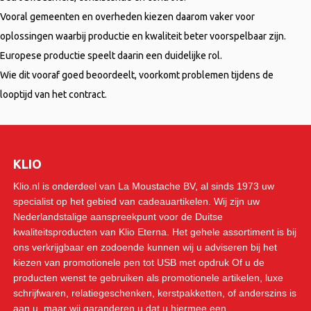
Vooral gemeenten en overheden kiezen daarom vaker voor
oplossingen waarbij productie en kwaliteit beter voorspelbaar zijn.
Europese productie speelt daarin een duidelijke rol.
Wie dit vooraf goed beoordeelt, voorkomt problemen tijdens de
looptijd van het contract.
KLIO
Klio.nl is onderdeel van La Moustache BV, al sinds 1973 uw
specialist op het gebied van cadeauartikelen. Wij zijn uw
Nederlandstalige aanspreekpunt voor de Duitse
kwaliteitsproducten van Klio Eterna. Het gehele assortiment is bij
ons verkrijgbaar en zodoende kunnen wij u adviseren bij het
kiezen van promotionele pen tot USB met opdruk Of u de
producten wenst te gebruiken als promotionele artikelen, luxe
schrijfwaren, relatiegeschenken, kerstpakketten, of anderszins is
aan u, maar wij garanderen u dat u hiermee een