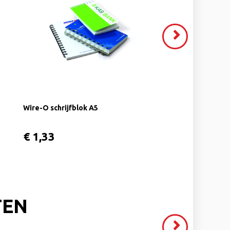
VOLGENDE
>
Wire-O schrijfblok A5
€ 1,33
TEN
Volgende
>