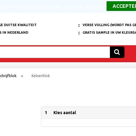
timaal te laten functioneren maken wij gebruik van cookies.
E DUITSE KWALITEIT
VERSE VULLING (WORDT PAS G
S IN NEDERLAND
GRATIS SAMPLE IN UW KLEURS
chrijfblok
Kelnerblok
>
1
Kies aantal