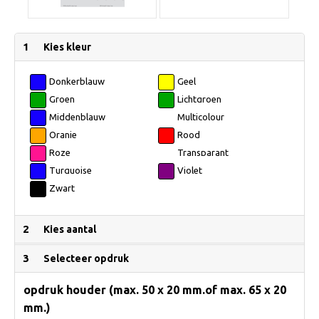
1
Kies kleur
Donkerblauw
Geel
Groen
Lichtgroen
Middenblauw
Multicolour
Oranje
Rood
Roze
Transparant
Turquoise
Violet
Zwart
2
Kies aantal
3
Selecteer opdruk
opdruk houder (max. 50 x 20 mm.of max. 65 x 20
mm.)