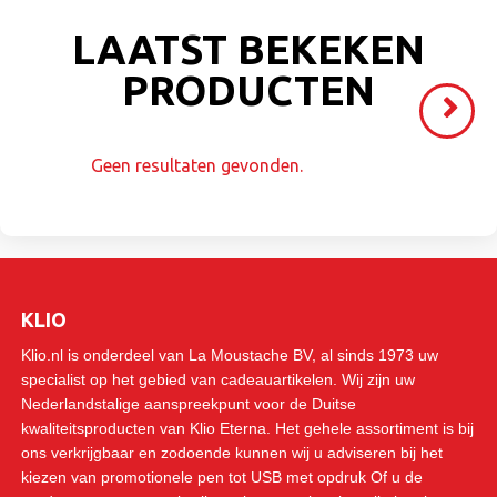
LAATST BEKEKEN
PRODUCTEN
Volgende
>
Geen resultaten gevonden.
KLIO
Klio.nl is onderdeel van La Moustache BV, al sinds 1973 uw
specialist op het gebied van cadeauartikelen. Wij zijn uw
Nederlandstalige aanspreekpunt voor de Duitse
kwaliteitsproducten van Klio Eterna. Het gehele assortiment is bij
ons verkrijgbaar en zodoende kunnen wij u adviseren bij het
kiezen van promotionele pen tot USB met opdruk Of u de