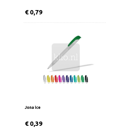
€ 0,79
Jona ice
€ 0,39