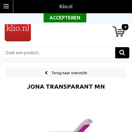
Om onze website optimaal te laten functioneren maken wij gebruik van
Klio.nl
cookies.
Weigeren
0
Terug naar overzicht
JONA TRANSPARANT MN