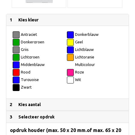
1
Kies kleur
Antraciet
Donkerblauw
Donkergroen
Geel
Grijs
Lichtblauw
Lichtgroen
Lichtoranje
Middenblauw
Multicolour
Rood
Roze
Turquoise
Wit
Zwart
2
Kies aantal
3
Selecteer opdruk
opdruk houder (max. 50 x 20 mm.of max. 65 x 20