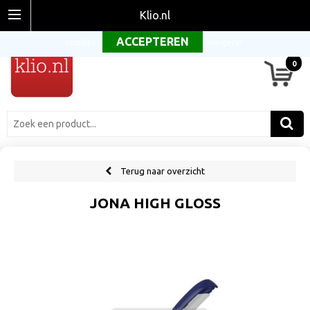
Om onze website optimaal te laten functioneren maken wij gebruik van
Klio.nl
cookies.
Weigeren
0
Terug naar overzicht
JONA HIGH GLOSS