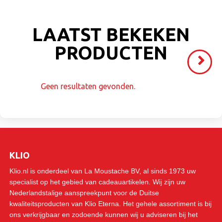
LAATST BEKEKEN
PRODUCTEN
Volgende
>
Geen resultaten gevonden.
KLIO
Klio.nl is onderdeel van La Moustache BV, al sinds 1973 uw
specialist op het gebied van cadeauartikelen. Wij zijn uw
Nederlandstalige aanspreekpunt voor de Duitse
kwaliteitsproducten van Klio Eterna. Het gehele assortiment is bij
ons verkrijgbaar en zodoende kunnen wij u adviseren bij het