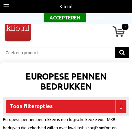
Om onze website optimaal te laten functioneren maken wij gebruik van
Klio.nl
cookies.
Weigeren
0
EUROPESE PENNEN
BEDRUKKEN
Toon filteropties
Europese pennen bedrukken is een logische keuze voor MKB-
bedrijven die zekerheid willen over kwaliteit, schrijfcomfort en