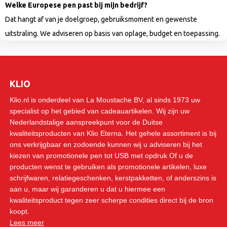
Welke Europese pen past bij mijn bedrijf?
Dat hangt af van je doelgroep, gebruiksmoment en gewenste
uitstraling. We adviseren op basis van oplage, budget en toepassing.
KLIO
Klio.nl is onderdeel van La Moustache BV, al sinds 1973 uw
specialist op het gebied van cadeauartikelen. Wij zijn uw
Nederlandstalige aanspreekpunt voor de Duitse
kwaliteitsproducten van Klio Eterna. Het gehele assortiment is bij
ons verkrijgbaar en zodoende kunnen wij u adviseren bij het
kiezen van promotionele pen tot USB met opdruk Of u de
producten wenst te gebruiken als promotionele artikelen, luxe
schrijfwaren, relatiegeschenken, kerstpakketten, of anderszins is
aan u, maar wij garanderen u dat u hiermee een
kwaliteitsproduct tegen zeer scherpe condities direct bij de bron
koopt.
Lees meer