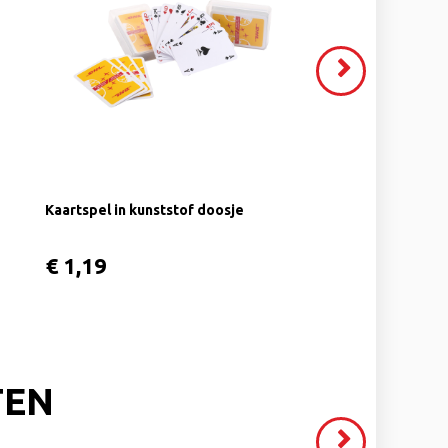
VOLGENDE
>
Kaartspel in kunststof doosje
€ 1,19
TEN
Volgende
>