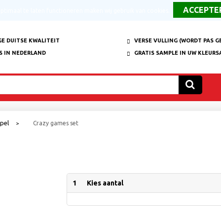
timaal te laten functioneren maken wij gebruik van cookies.
E DUITSE KWALITEIT
VERSE VULLING (WORDT PAS G
S IN NEDERLAND
GRATIS SAMPLE IN UW KLEURS
pel
Crazy games set
>
1
Kies aantal