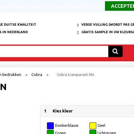
timaal te laten functioneren maken wij gebruik van cookies.
E DUITSE KWALITEIT
VERSE VULLING (WORDT PAS G
S IN NEDERLAND
GRATIS SAMPLE IN UW KLEURS
en bedrukken
Cobra
Cobra transparant Mn
>
>
MN
1
Kies kleur
Donkerblauw
Geel
Groen
Lichtgroen