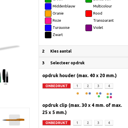
Middenblauw
Multicolour
Oranje
Rood
Roze
Transparant
Turquoise
Violet
Zwart
2
Kies aantal
3
Selecteer opdruk
opdruk houder (max. 40 x 20 mm.)
ONBEDRUKT
1
2
3
4
opdruk clip (max. 30 x 4 mm. of max.
25 x 5 mm.)
ONBEDRUKT
1
2
3
4