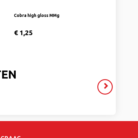
Cobra high gloss MMg
€ 1,25
TEN
Volgende
>