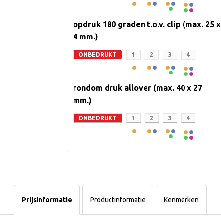
opdruk 180 graden t.o.v. clip (max. 25 x
4 mm.)
ONBEDRUKT
1
2
3
4
rondom druk allover (max. 40 x 27
mm.)
ONBEDRUKT
1
2
3
4
Prijsinformatie
Productinformatie
Kenmerken