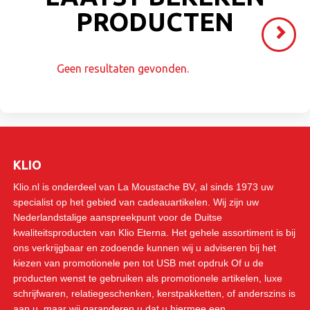
PRODUCTEN
Volgende
>
Geen resultaten gevonden.
KLIO
Klio.nl is onderdeel van La Moustache BV, al sinds 1973 uw
specialist op het gebied van cadeauartikelen. Wij zijn uw
Nederlandstalige aanspreekpunt voor de Duitse
kwaliteitsproducten van Klio Eterna. Het gehele assortiment is bij
ons verkrijgbaar en zodoende kunnen wij u adviseren bij het
kiezen van promotionele pen tot USB met opdruk Of u de
producten wenst te gebruiken als promotionele artikelen, luxe
schrijfwaren, relatiegeschenken, kerstpakketten, of anderszins is
aan u, maar wij garanderen u dat u hiermee een