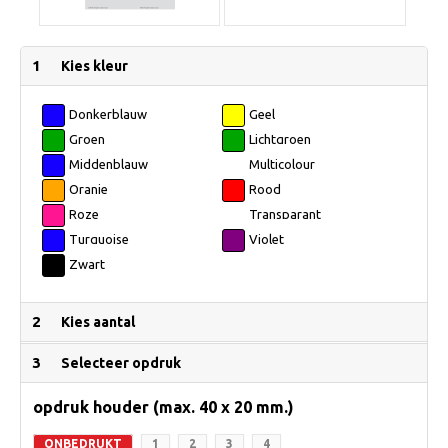
1
Kies kleur
Donkerblauw
Geel
Groen
Lichtgroen
Middenblauw
Multicolour
Oranje
Rood
Roze
Transparant
Turquoise
Violet
Zwart
2
Kies aantal
3
Selecteer opdruk
opdruk houder (max. 40 x 20 mm.)
ONBEDRUKT
1
2
3
4