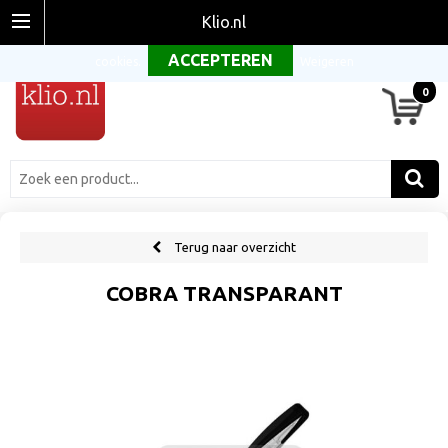
Om onze website optimaal te laten functioneren maken wij gebruik van
Klio.nl
cookies.
Weigeren
0
Terug naar overzicht
COBRA TRANSPARANT