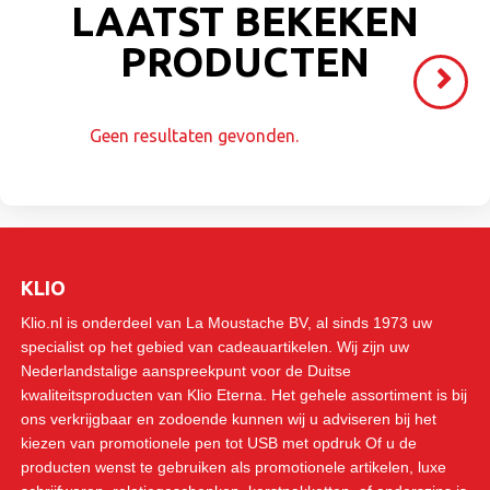
LAATST BEKEKEN
PRODUCTEN
Volgende
>
Geen resultaten gevonden.
KLIO
Klio.nl is onderdeel van La Moustache BV, al sinds 1973 uw
specialist op het gebied van cadeauartikelen. Wij zijn uw
Nederlandstalige aanspreekpunt voor de Duitse
kwaliteitsproducten van Klio Eterna. Het gehele assortiment is bij
ons verkrijgbaar en zodoende kunnen wij u adviseren bij het
kiezen van promotionele pen tot USB met opdruk Of u de
producten wenst te gebruiken als promotionele artikelen, luxe