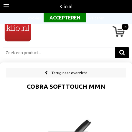
Om onze website optimaal te laten functioneren maken wij gebruik van
Klio.nl
cookies.
Weigeren
0
Terug naar overzicht
COBRA SOFTTOUCH MMN