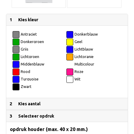
1
Kies kleur
Antraciet
Donkerblauw
Donkergroen
Geel
Grijs
Lichtblauw
Lichtgroen
Lichtoranje
Middenblauw
Multicolour
Rood
Roze
Turquoise
Wit
Zwart
2
Kies aantal
3
Selecteer opdruk
opdruk houder (max. 40 x 20 mm.)