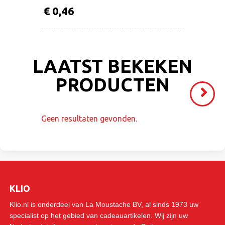
€ 0,46
LAATST BEKEKEN
PRODUCTEN
Volgende
>
Geen resultaten gevonden.
KLIO
Klio.nl is onderdeel van La Moustache BV, al sinds 1973 uw
specialist op het gebied van cadeauartikelen. Wij zijn uw