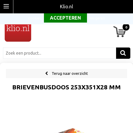
Om onze website optimaal te laten functioneren maken wij gebruik van
Klio.nl
cookies.
Weigeren
0
Terug naar overzicht
BRIEVENBUSDOOS 253X351X28 MM