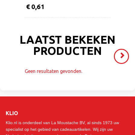
€ 0,61
LAATST BEKEKEN
PRODUCTEN
Volgende
>
Geen resultaten gevonden.
KLIO
Klio.nl is onderdeel van La Moustache BV, al sinds 1973 uw
specialist op het gebied van cadeauartikelen. Wij zijn uw