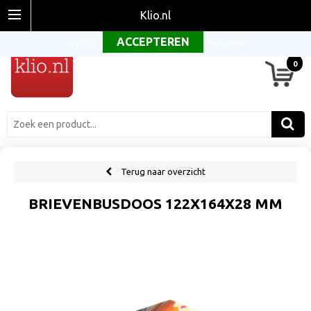
Om onze website optimaal te laten functioneren maken wij gebruik van
Klio.nl
cookies.
Weigeren
0
Terug naar overzicht
BRIEVENBUSDOOS 122X164X28 MM